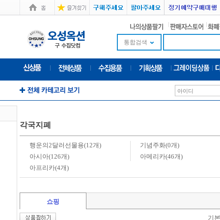
통합검색
각국지폐
행운의2달러선물용(12개)
기념주화(0개)
아시아(126개)
아메리카(46개)
아프리카(4개)
쇼핑
기