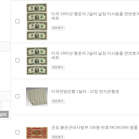
미국 1995년 행운의 2달러 낱장 미사용품 연번호3
세트
미국 1995년 행운의 2달러 낱장 미사용품 연번호3
세트
미국연방은행 2달러 - 32장 전지은행권
검색
군표 붉은군대사령부 100원 번호/HC091866 병품