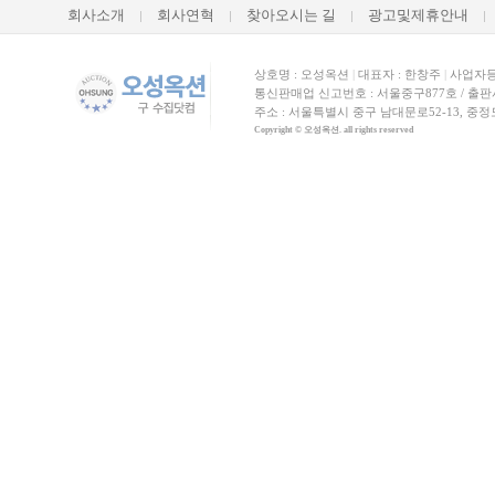
회사소개
회사연혁
찾아오시는 길
광고및제휴안내
상호명 : 오성옥션
|
대표자 : 한창주
|
사업자등록
통신판매업 신고번호 : 서울중구877호 / 출판사신고
주소 : 서울특별시 중구 남대문로52-13, 중
Copyright © 오성옥션. all rights reserved