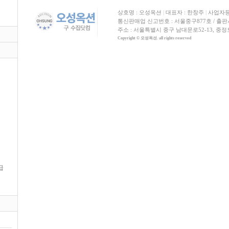
상호명 : 오성옥션
|
대표자 : 한창주
|
사업자등록
통신판매업 신고번호 : 서울중구877호 / 출판사신고
주소 : 서울특별시 중구 남대문로52-13, 중
Copyright © 오성옥션. all rights reserved
급